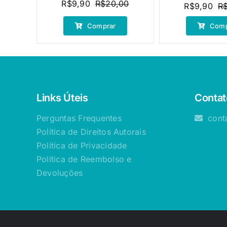
R$
9,90
R$
20,00
R$
9,90
R
O
O
preço
preço
Comprar
Comp
original
atual
era:
é:
R$20,00.
R$9,90.
Links Úteis
Contat
Perguntas Frequentes
cont
Política de Direitos Autorais
Política de Privacidade
Política de Reembolso e
Devoluções