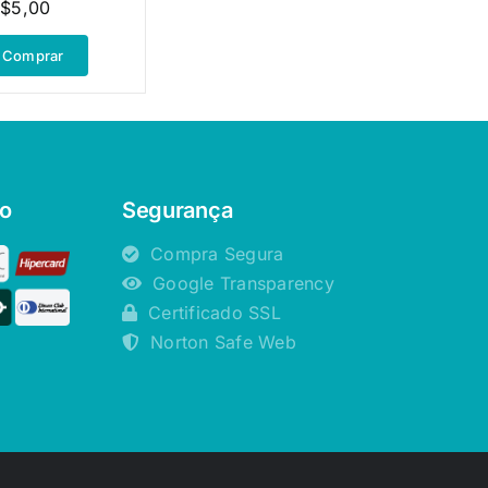
R$
5,00
Comprar
o
Segurança
Compra Segura
Google Transparency
Certificado SSL
Norton Safe Web