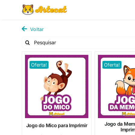
Pular
para
o
conteúdo
Voltar
Pesquisar
por:
Oferta!
Oferta!
Jogo da Memó
Jogo do Mico para Imprimir
Imprim