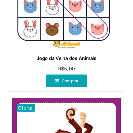
Jogo da Velha dos Animais
R$
5,00
Comprar
Oferta!