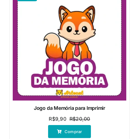
Jogo da Memória para Imprimir
R$
9,90
R$
20,00
O
O
preço
preço
Comprar
original
atual