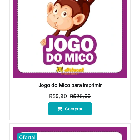
Jogo do Mico para Imprimir
R$
9,90
R$
20,00
O
O
preço
preço
Comprar
original
atual
era:
é:
R$20,00.
R$9,90.
Oferta!