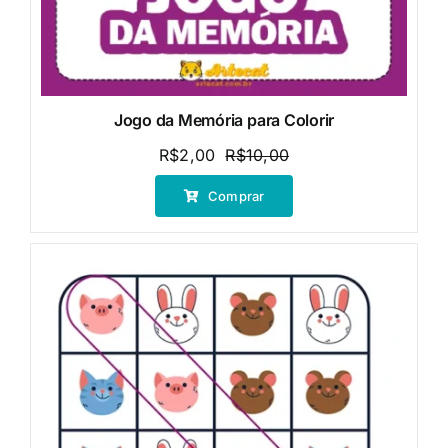
Jogo da Memória para Colorir
R$
2,00
R$
10,00
O
O
preço
preço
Comprar
original
atual
era:
é:
R$10,00.
R$2,00.