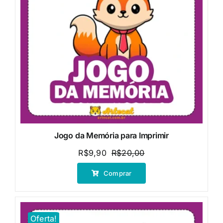
Jogo da Memória para Imprimir
R$
9,90
R$
20,00
O
O
preço
preço
Comprar
original
atual
era:
é:
R$20,00.
R$9,90.
Oferta!