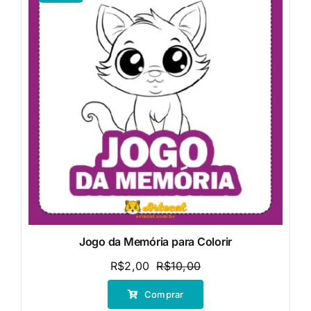
Jogo da Memória para Colorir
R$
2,00
R$
10,00
O
O
preço
preço
Comprar
original
atual