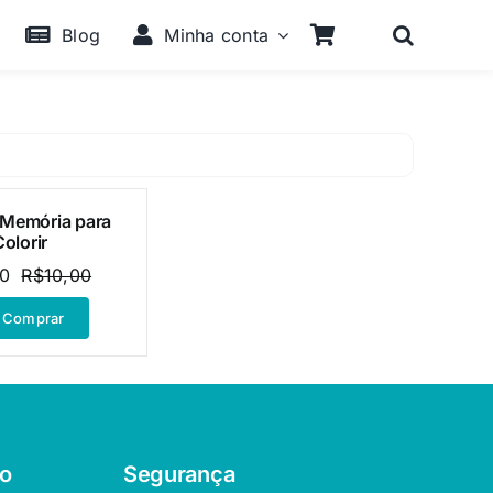
Blog
Minha conta
 Memória para
Colorir
00
R$
10,00
O
O
preço
preço
Comprar
original
atual
era:
é:
R$10,00.
R$2,00.
o
Segurança