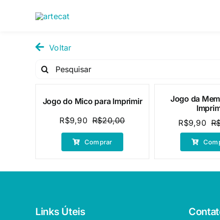
Pular
para
o
conteúdo
Voltar
Pesquisar
por:
Jogo da Memó
Jogo do Mico para Imprimir
Oferta!
Oferta!
Imprim
R$
9,90
R$
20,00
R$
9,90
R
O
O
preço
preço
Comprar
Comp
original
atual
era:
é:
R$20,00.
R$9,90.
Links Úteis
Contat