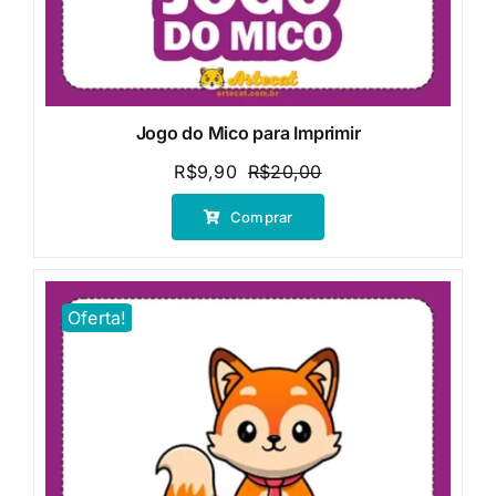
Jogo do Mico para Imprimir
R$
9,90
R$
20,00
O
O
preço
preço
Comprar
original
atual
era:
é:
R$20,00.
R$9,90.
Oferta!