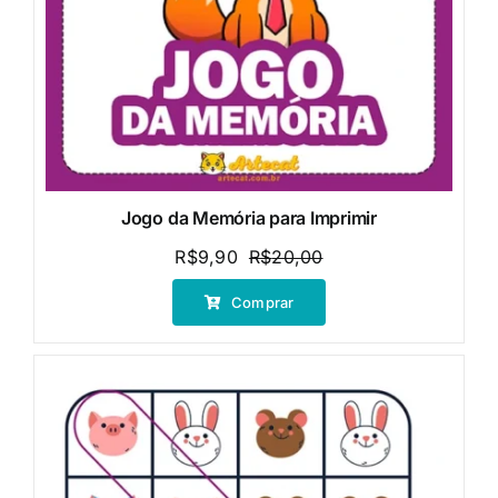
Jogo da Memória para Imprimir
R$
9,90
R$
20,00
O
O
preço
preço
Comprar
original
atual
era:
é:
R$20,00.
R$9,90.