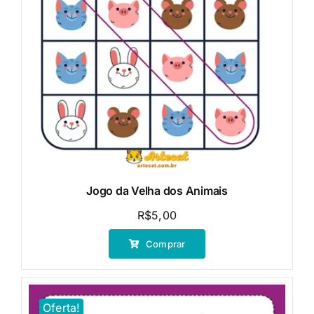
Jogo da Velha dos Animais
R$
5,00
Comprar
Oferta!