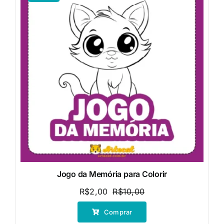
Jogo da Memória para Colorir
R$
2,00
R$
10,00
O
O
preço
preço
Comprar
original
atual