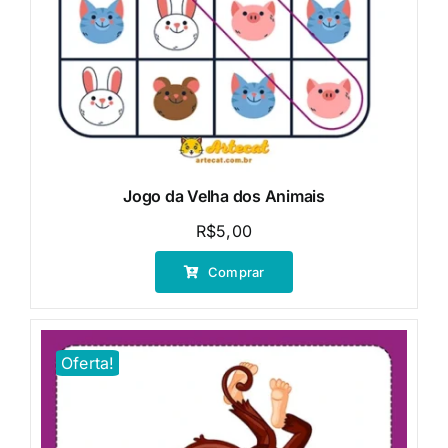
Jogo da Velha dos Animais
R$
5,00
Comprar
Oferta!