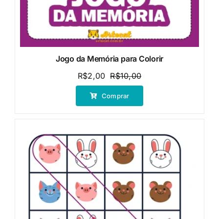
Jogo da Memória para Colorir
R$
2,00
R$
10,00
O
O
preço
preço
Comprar
original
atual
era:
é:
R$10,00.
R$2,00.