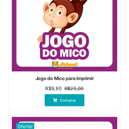
Jogo do Mico para Imprimir
R$
9,90
R$
20,00
O
O
preço
preço
Comprar
original
atual
era:
é:
R$20,00.
R$9,90.
Oferta!