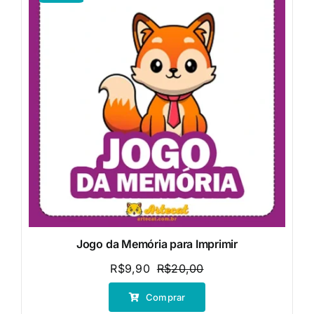
Jogo da Memória para Imprimir
R$
9,90
R$
20,00
O
O
preço
preço
Comprar
original
atual