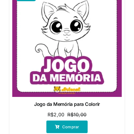
Jogo da Memória para Colorir
R$
2,00
R$
10,00
O
O
preço
preço
Comprar
original
atual