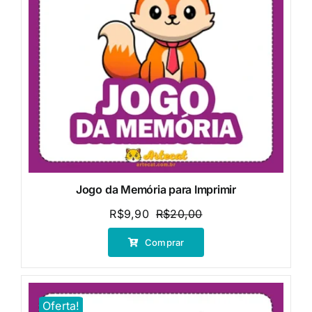
Jogo da Memória para Imprimir
R$
9,90
R$
20,00
O
O
preço
preço
Comprar
original
atual
era:
é:
R$20,00.
R$9,90.
Oferta!