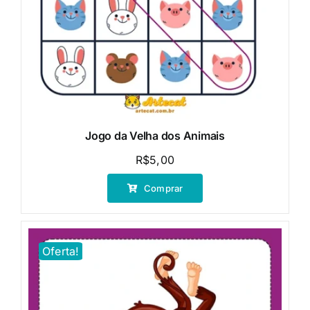
Jogo da Velha dos Animais
R$
5,00
Comprar
Oferta!