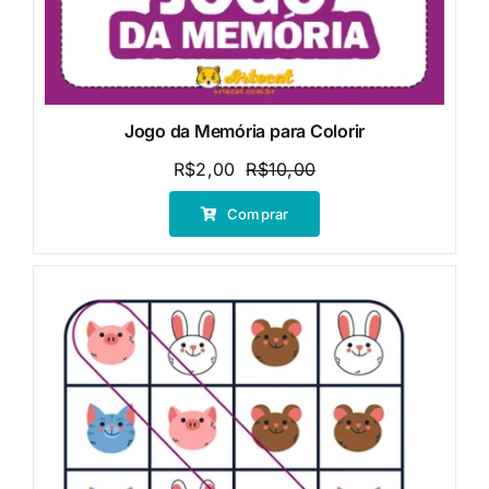
Jogo da Memória para Colorir
R$
2,00
R$
10,00
O
O
preço
preço
Comprar
original
atual
era:
é:
R$10,00.
R$2,00.