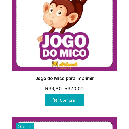
Jogo do Mico para Imprimir
R$
9,90
R$
20,00
O
O
preço
preço
Comprar
original
atual
era:
é:
R$20,00.
R$9,90.
Oferta!