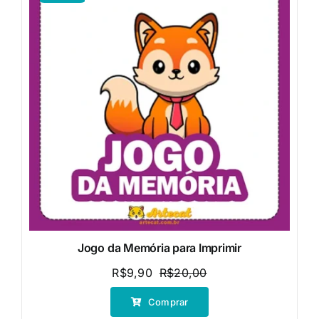
Jogo da Memória para Imprimir
R$
9,90
R$
20,00
O
O
preço
preço
Comprar
original
atual