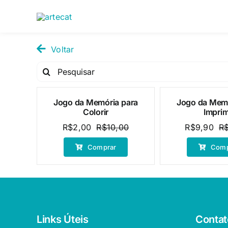
Pular
para
o
conteúdo
Voltar
Pesquisar
por:
Jogo da Memória para
Jogo da Memó
Oferta!
Oferta!
Colorir
Imprim
R$
2,00
R$
10,00
R$
9,90
R
O
O
preço
preço
Comprar
Comp
original
atual
era:
é:
R$10,00.
R$2,00.
Links Úteis
Contat