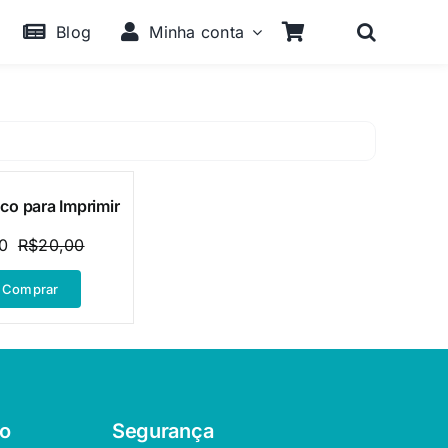
Blog
Minha conta
co para Imprimir
0
R$
20,00
O
O
preço
preço
Comprar
original
atual
era:
é:
R$20,00.
R$9,90.
o
Segurança