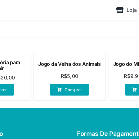
Loja
ria para
Jogo da Velha dos Animais
Jogo do Mi
Oferta!
ir
R$
5,00
R$
9,9
$
20,00
O
O
preço
preço
rar
Comprar
original
atual
era:
é:
R$20,00.
R$9,90.
o
Formas De Pagament