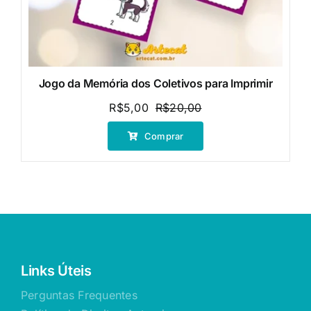
Jogo da Memória dos Coletivos para Imprimir
R$
5,00
R$
20,00
O
O
preço
preço
Comprar
original
atual
era:
é:
R$20,00.
R$5,00.
Links Úteis
Perguntas Frequentes