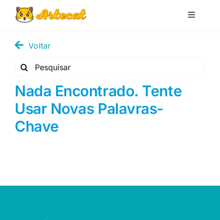
Pular
para
Toggle
Navigati
o
Loja
conteúdo
Voltar
Pesquisar
Blog
por:
Nada Encontrado. Tente
Usar Novas Palavras-
Minha conta
Chave
Carrinho
Pesquisar
por: