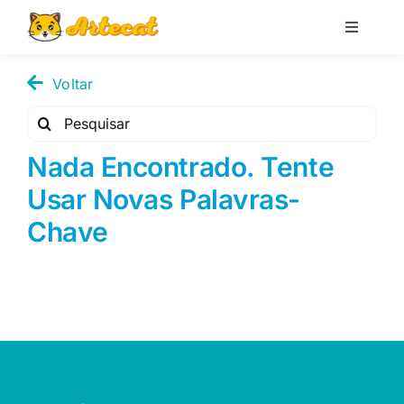
Pular
para
Toggle
Navigati
o
Loja
conteúdo
Voltar
Pesquisar
Blog
por:
Nada Encontrado. Tente
Usar Novas Palavras-
Minha conta
Chave
Carrinho
Pesquisar
por: