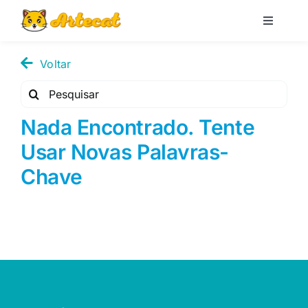
Pular
para
Toggle
Navigati
o
Loja
conteúdo
Voltar
Pesquisar
Blog
por:
Nada Encontrado. Tente
Usar Novas Palavras-
Minha conta
Chave
Carrinho
Pesquisar
por: