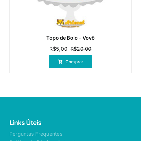
Topo de Bolo – Vovô
R$
5,00
R$
20,00
O
O
preço
preço
Comprar
original
atual
era:
é:
R$20,00.
R$5,00.
Links Úteis
Perguntas Frequentes