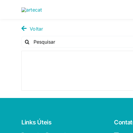
Pular
para
o
conteúdo
Voltar
Pesquisar
por:
Links Úteis
Contat