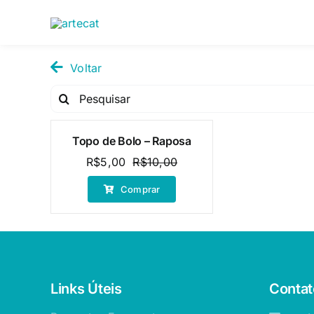
Pular
para
o
conteúdo
Voltar
Pesquisar
por:
Topo de Bolo – Raposa
Oferta!
R$
5,00
R$
10,00
O
O
preço
preço
Comprar
original
atual
era:
é:
R$10,00.
R$5,00.
Links Úteis
Contat