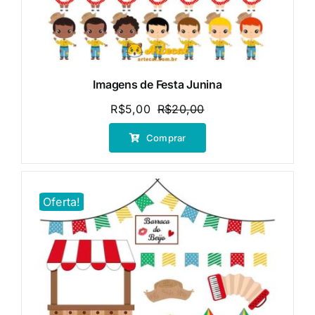
Imagens de Festa Junina
R$
5,00
R$
20,00
O
O
preço
preço
Comprar
original
atual
era:
é:
R$20,00.
R$5,00.
Oferta!