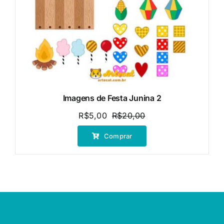
Imagens de Festa Junina 2
R$
5,00
R$
20,00
O
O
preço
preço
Comprar
original
atual
era:
é:
R$20,00.
R$5,00.