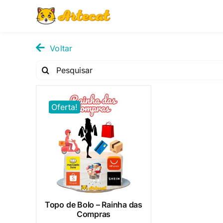
Pular
para
o
conteúdo
Voltar
Pesquisar
por:
Oferta!
Topo de Bolo – Rainha das
Compras