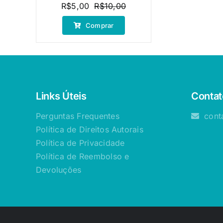
R$
5,00
R$
10,00
O
O
preço
preço
Comprar
original
atual
era:
é:
R$10,00.
R$5,00.
Links Úteis
Contat
Perguntas Frequentes
cont
Política de Direitos Autorais
Política de Privacidade
Política de Reembolso e
Devoluções