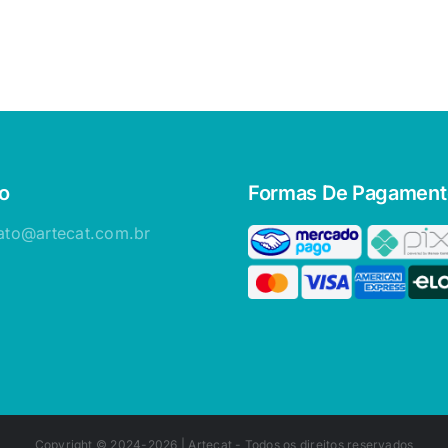
o
Formas De Pagament
ato@artecat.com.br
Copyright © 2024-2026 |
Artecat
- Todos os direitos reservados