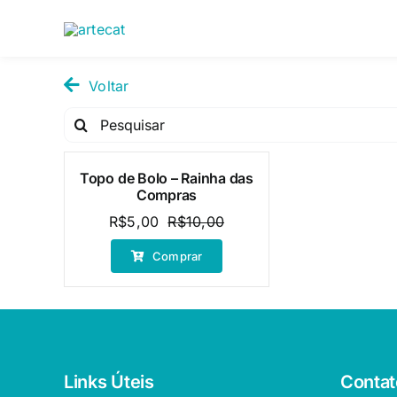
Pular
para
o
conteúdo
Voltar
Pesquisar
por:
Topo de Bolo – Rainha das
Oferta!
Compras
R$
5,00
R$
10,00
O
O
preço
preço
Comprar
original
atual
era:
é:
R$10,00.
R$5,00.
Links Úteis
Contat