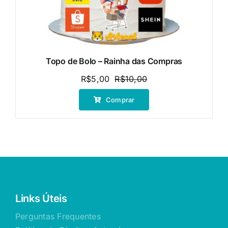
Topo de Bolo – Rainha das Compras
R$
5,00
R$
10,00
O
O
preço
preço
Comprar
original
atual
era:
é:
R$10,00.
R$5,00.
Links Úteis
Perguntas Frequentes