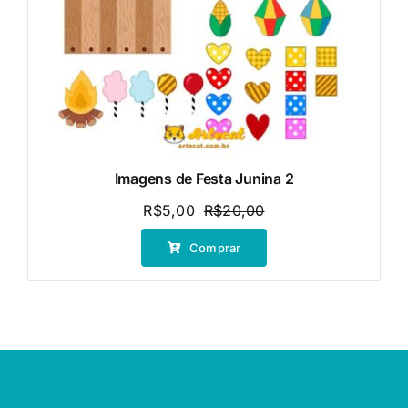
Imagens de Festa Junina 2
R$
5,00
R$
20,00
O
O
preço
preço
Comprar
original
atual
era:
é:
R$20,00.
R$5,00.