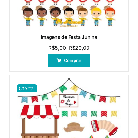
Imagens de Festa Junina
R$
5,00
R$
20,00
O
O
preço
preço
Comprar
original
atual
era:
é:
R$20,00.
R$5,00.
Oferta!