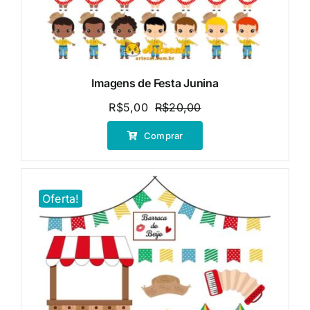
Imagens de Festa Junina
R$
5,00
R$
20,00
O
O
preço
preço
Comprar
original
atual
era:
é:
R$20,00.
R$5,00.
Oferta!