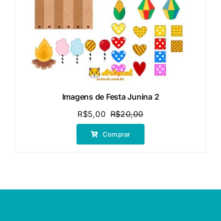
Imagens de Festa Junina 2
R$
5,00
R$
20,00
O
O
preço
preço
Comprar
original
atual
era:
é:
R$20,00.
R$5,00.