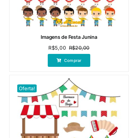
Imagens de Festa Junina
R$
5,00
R$
20,00
O
O
preço
preço
Comprar
original
atual
era:
é:
R$20,00.
R$5,00.
Oferta!