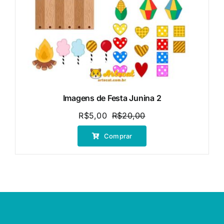
Imagens de Festa Junina 2
R$
5,00
R$
20,00
O
O
preço
preço
Comprar
original
atual
era:
é:
R$20,00.
R$5,00.