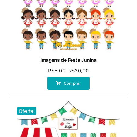
Imagens de Festa Junina
R$
5,00
R$
20,00
O
O
preço
preço
Comprar
original
atual
era:
é:
R$20,00.
R$5,00.
Oferta!