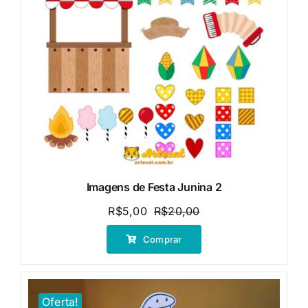
Imagens de Festa Junina 2
R$
5,00
R$
20,00
O
O
preço
preço
Comprar
original
atual
era:
é:
R$20,00.
R$5,00.
Oferta!