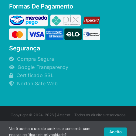
Formas De Pagamento
Segurança
Compra Segura
Google Transparency
Certificado SSL
Norton Safe Web
Copyright © 2024-2026 |
Artecat
- Todos os direitos reservados
Você aceita o uso de cookies e concorda com
Aceito
nossas
políticas de privacidade
?