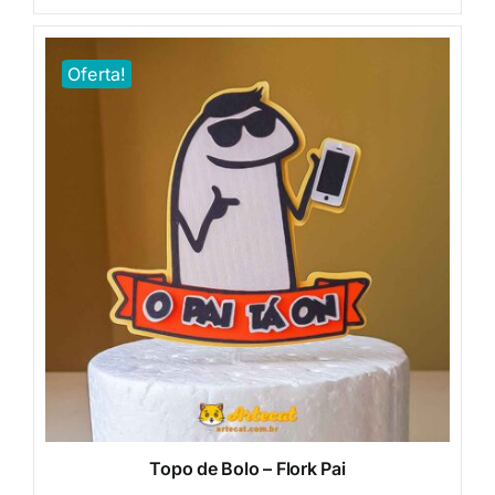
era:
é:
R$20,00.
R$5,00.
Oferta!
Topo de Bolo – Flork Pai