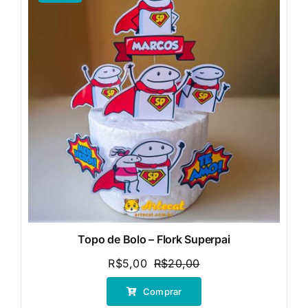
Topo de Bolo – Flork Superpai
R$
5,00
R$
20,00
O
O
preço
preço
Comprar
original
atual