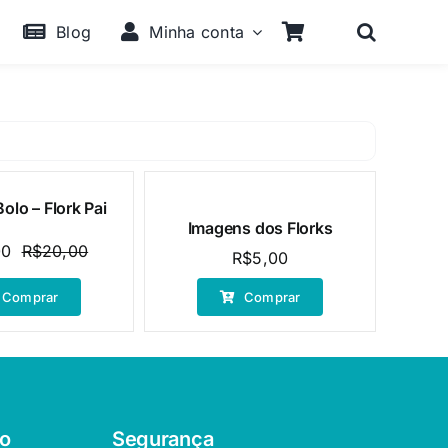
Blog
Minha conta
olo – Flork Pai
Imagens dos Florks
00
R$
20,00
R$
5,00
O
O
preço
preço
Comprar
Comprar
original
atual
era:
é:
R$20,00.
R$10,00.
o
Segurança