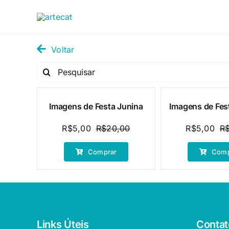
Pular
para
o
conteúdo
Voltar
Pesquisar
por:
Imagens de Festa Junina
Imagens de Fes
Oferta!
Oferta!
R$
5,00
R$
20,00
R$
5,00
R
O
O
preço
preço
Comprar
Comp
original
atual
era:
é:
R$20,00.
R$5,00.
Links Úteis
Contat