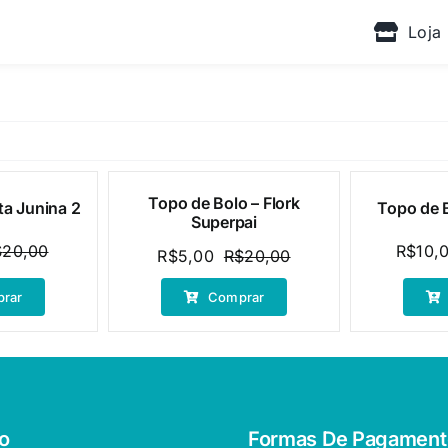
Loja
Topo de Bolo – Flork
ta Junina 2
Topo de B
Oferta!
Oferta!
Superpai
$
20,00
R$
10,
R$
5,00
R$
20,00
O
O
O
O
preço
preço
preço
preço
rar
Comprar
original
atual
original
atual
era:
é:
era:
é:
R$20,00.
R$5,00.
R$20,00.
R$5,00.
o
Formas De Pagament