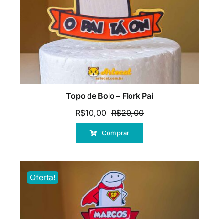
Topo de Bolo – Flork Pai
R$
10,00
R$
20,00
O
O
preço
preço
Comprar
original
atual
era:
é:
R$20,00.
R$10,00.
Oferta!