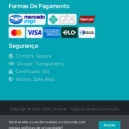
Formas De Pagamento
Segurança
Compra Segura
Google Transparency
Certificado SSL
Norton Safe Web
Copyright © 2024-2026 |
Artecat
- Todos os direitos reservados
Você aceita o uso de cookies e concorda com
Aceito
nossas
políticas de privacidade
?