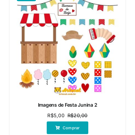
Imagens de Festa Junina 2
R$
5,00
R$
20,00
O
O
preço
preço
Comprar
original
atual