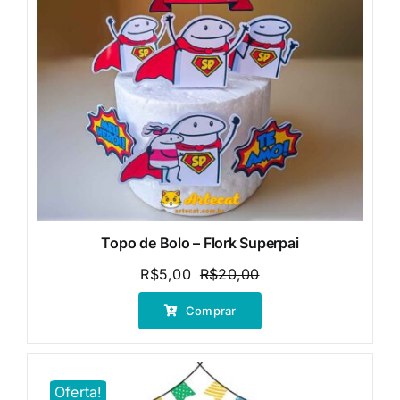
Topo de Bolo – Flork Superpai
R$
5,00
R$
20,00
O
O
preço
preço
Comprar
original
atual
era:
é:
R$20,00.
R$5,00.
Oferta!