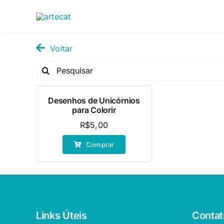
Pular
para
o
conteúdo
Voltar
Pesquisar
por:
Desenhos de Unicórnios
para Colorir
R$
5,00
Comprar
Links Úteis
Contat