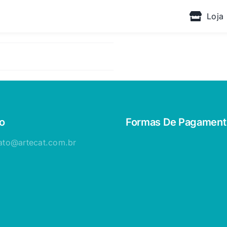
Loja
o
Formas De Pagament
ato@artecat.com.br