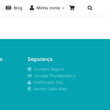
Blog
Minha conta
o
Segurança
Compra Segura
Google Transparency
Certificado SSL
Norton Safe Web