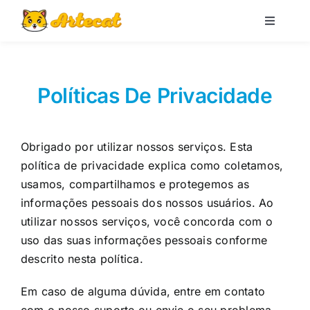
Pular
para
Toggle
Navigati
o
Loja
conteúdo
Políticas De Privacidade
Blog
Obrigado por utilizar nossos serviços. Esta
Minha conta
política de privacidade explica como coletamos,
usamos, compartilhamos e protegemos as
Carrinho
informações pessoais dos nossos usuários. Ao
utilizar nossos serviços, você concorda com o
Pesquisar
uso das suas informações pessoais conforme
por:
descrito nesta política.
Em caso de alguma dúvida, entre em contato