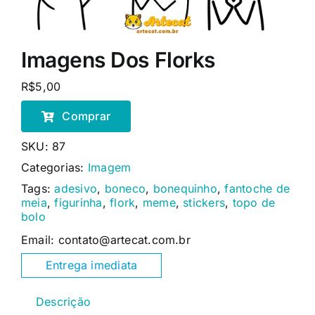
Imagens Dos Florks
R$
5,00
Comprar
SKU:
87
Categorias:
Imagem
Tags:
adesivo
,
boneco
,
bonequinho
,
fantoche de
meia
,
figurinha
,
flork
,
meme
,
stickers
,
topo de
bolo
Email: contato@artecat.com.br
Entrega imediata
Descrição