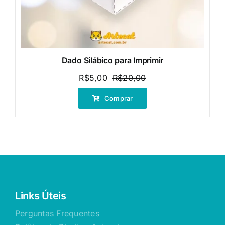
Dado Silábico para Imprimir
R$
5,00
R$
20,00
O
O
preço
preço
Comprar
original
atual
era:
é:
R$20,00.
R$5,00.
Links Úteis
Perguntas Frequentes