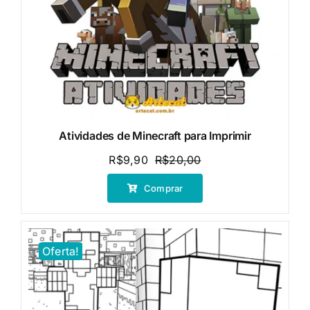
Atividades de Minecraft para Imprimir
R$
9,90
R$
20,00
O
O
preço
preço
Comprar
original
atual
era:
é:
R$20,00.
R$9,90.
Oferta!