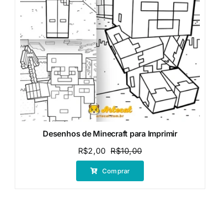
Desenhos de Minecraft para Imprimir
R$
2,00
R$
10,00
O
O
preço
preço
Comprar
original
atual
era:
é:
R$10,00.
R$2,00.