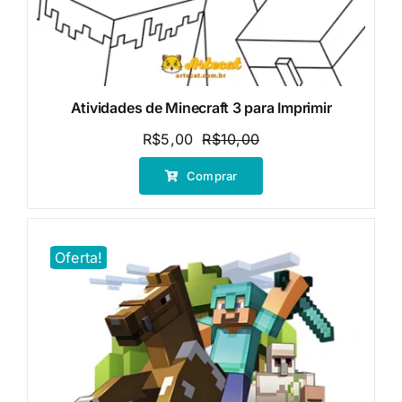
Atividades de Minecraft 3 para Imprimir
R$
5,00
R$
10,00
O
O
preço
preço
Comprar
original
atual
era:
é:
R$10,00.
R$5,00.
Oferta!