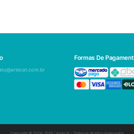
o
Formas De Pagament
ato@artecat.com.br
Copyright © 2024-2026 |
Artecat
- Todos os direitos reservados