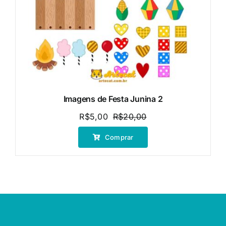
Imagens de Festa Junina 2
R$
5,00
R$
20,00
O
O
preço
preço
Comprar
original
atual
era:
é:
R$20,00.
R$5,00.