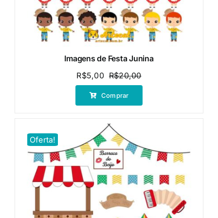
Imagens de Festa Junina
R$
5,00
R$
20,00
O
O
preço
preço
Comprar
original
atual
era:
é:
R$20,00.
R$5,00.
Oferta!