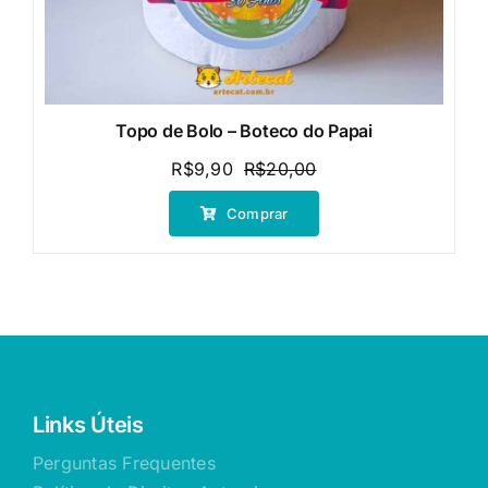
Topo de Bolo – Boteco do Papai
R$
9,90
R$
20,00
O
O
preço
preço
Comprar
original
atual
era:
é:
R$20,00.
R$9,90.
Links Úteis
Perguntas Frequentes