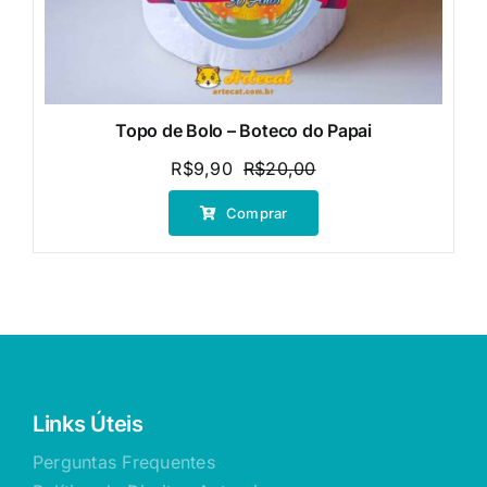
Topo de Bolo – Boteco do Papai
R$
9,90
R$
20,00
O
O
preço
preço
Comprar
original
atual
era:
é:
R$20,00.
R$9,90.
Links Úteis
Perguntas Frequentes