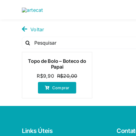
Pular
para
o
conteúdo
Voltar
Pesquisar
por:
Topo de Bolo – Boteco do
Oferta!
Papai
R$
9,90
R$
20,00
O
O
preço
preço
Comprar
original
atual
era:
é:
R$20,00.
R$9,90.
Links Úteis
Contat