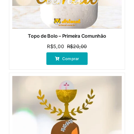
Topo de Bolo – Primeira Comunhão
R$
5,00
R$
20,00
O
O
preço
preço
Comprar
original
atual
era:
é:
R$20,00.
R$5,00.