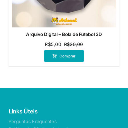
Arquivo Digital – Bola de Futebol 3D
R$
5,00
R$
20,00
O
O
preço
preço
Comprar
original
atual
era:
é:
R$20,00.
R$5,00.
Links Úteis
Perguntas Frequentes