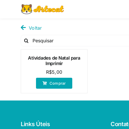
Pular
para
o
conteúdo
Voltar
Pesquisar
por:
Atividades de Natal para
Imprimir
R$
5,00
Comprar
Links Úteis
Contat