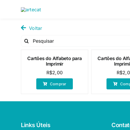
Pular
para
o
conteúdo
Voltar
Pesquisar
por:
Cartões do Alfabeto para
Cartões do Alf
Imprimir
Imprimi
R$
2,00
R$
2,
Comprar
Comp
Links Úteis
Contat