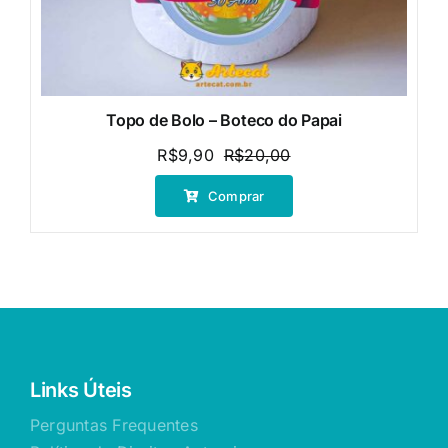
Topo de Bolo – Boteco do Papai
R$
9,90
R$
20,00
O
O
preço
preço
Comprar
original
atual
era:
é:
R$20,00.
R$9,90.
Links Úteis
Perguntas Frequentes