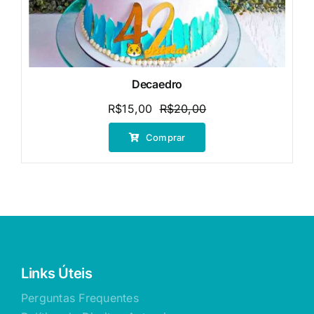
Decaedro
R$
15,00
R$
20,00
O
O
preço
preço
Comprar
original
atual
era:
é:
R$20,00.
R$15,00.
Links Úteis
Perguntas Frequentes