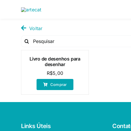
Pular
para
o
conteúdo
Voltar
Pesquisar
por:
Livro de desenhos para
desenhar
R$
5,00
Comprar
Links Úteis
Contat