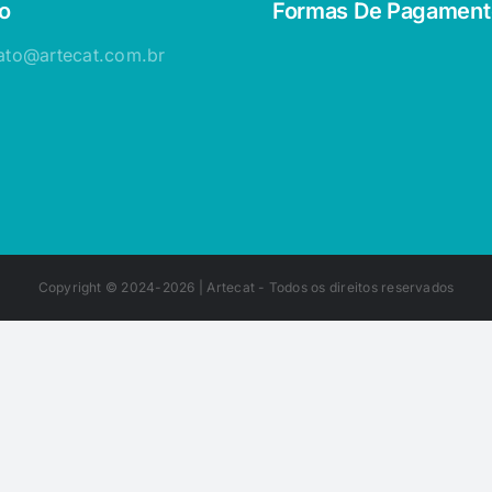
o
Formas De Pagament
ato@artecat.com.br
Copyright © 2024-2026 |
Artecat
- Todos os direitos reservados