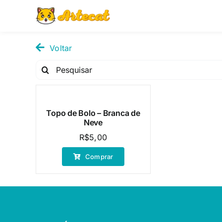
Pular
para
o
conteúdo
Voltar
Pesquisar
por:
Topo de Bolo – Branca de
Neve
R$
5,00
Comprar