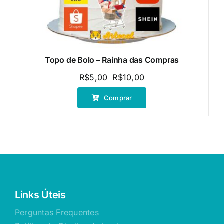
Topo de Bolo – Rainha das Compras
R$
5,00
R$
10,00
O
O
preço
preço
Comprar
original
atual
era:
é:
R$10,00.
R$5,00.
Links Úteis
Perguntas Frequentes