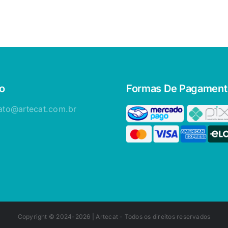
o
Formas De Pagament
ato@artecat.com.br
Copyright © 2024-2026 |
Artecat
- Todos os direitos reservados