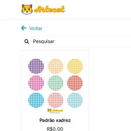
Pular
para
o
conteúdo
Voltar
Pesquisar
por:
Padrão xadrez
R$
0,00