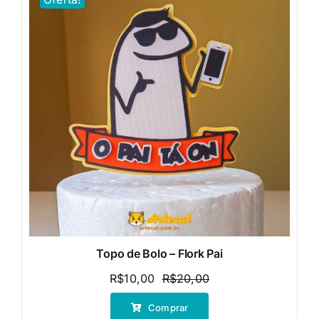
Topo de Bolo – Flork Pai
R$
10,00
R$
20,00
O
O
preço
preço
Comprar
original
atual