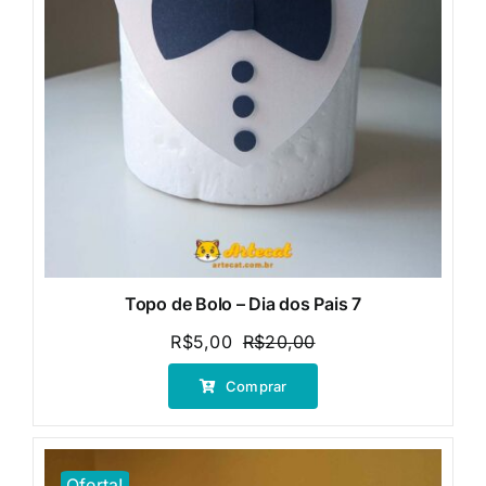
Topo de Bolo – Dia dos Pais 7
R$
5,00
R$
20,00
O
O
preço
preço
Comprar
original
atual
era:
é:
R$20,00.
R$5,00.
Oferta!