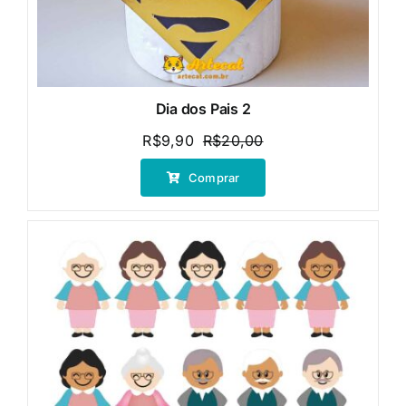
Dia dos Pais 2
R$
9,90
R$
20,00
O
O
preço
preço
Comprar
original
atual
era:
é:
R$20,00.
R$9,90.