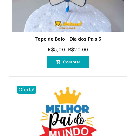
Topo de Bolo – Dia dos Pais 5
R$
5,00
R$
20,00
O
O
preço
preço
Comprar
original
atual
era:
é:
R$20,00.
R$5,00.
Oferta!