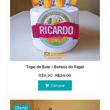
Topo de Bolo – Boteco do Papai
R$
9,90
R$
20,00
O
O
preço
preço
Comprar
original
atual
era:
é:
R$20,00.
R$9,90.
Oferta!