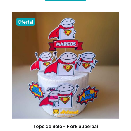
era:
é:
R$20,00.
R$10,00.
Oferta!
Topo de Bolo – Flork Superpai