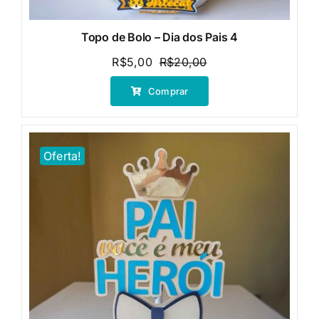
Topo de Bolo – Dia dos Pais 4
R$
5,00
R$
20,00
O
O
preço
preço
Comprar
original
atual
era:
é:
R$20,00.
R$5,00.
Oferta!