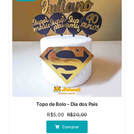
Topo de Bolo – Dia dos Pais
R$
5,00
R$
20,00
O
O
preço
preço
Comprar
original
atual