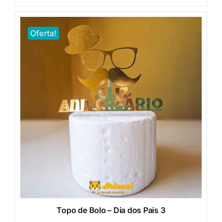
era:
é:
R$20,00.
R$5,00.
Oferta!
Topo de Bolo – Dia dos Pais 3