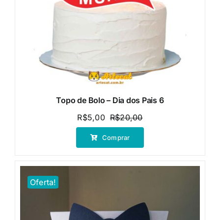
Topo de Bolo – Dia dos Pais 6
R$
5,00
R$
20,00
O
O
preço
preço
Comprar
original
atual
era:
é:
R$20,00.
R$5,00.
Oferta!