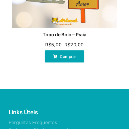
Topo de Bolo – Praia
R$
5,00
R$
20,00
O
O
preço
preço
Comprar
original
atual
era:
é:
R$20,00.
R$5,00.
Links Úteis
Perguntas Frequentes