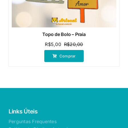
Topo de Bolo – Praia
R$
5,00
R$
20,00
O
O
preço
preço
Comprar
original
atual
era:
é:
R$20,00.
R$5,00.
Links Úteis
Perguntas Frequentes